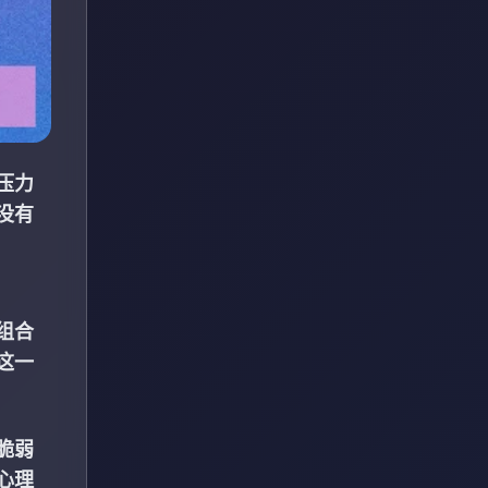
压力
没有
组合
这一
脆弱
心理