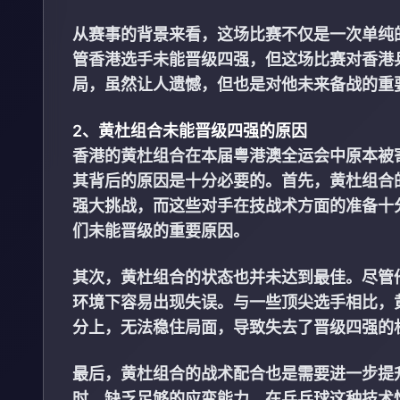
从赛事的背景来看，这场比赛不仅是一次单纯
管香港选手未能晋级四强，但这场比赛对香港
局，虽然让人遗憾，但也是对他未来备战的重
2、黄杜组合未能晋级四强的原因
香港的黄杜组合在本届粤港澳全运会中原本被
其背后的原因是十分必要的。首先，黄杜组合
强大挑战，而这些对手在技战术方面的准备十
们未能晋级的重要原因。
其次，黄杜组合的状态也并未达到最佳。尽管
环境下容易出现失误。与一些顶尖选手相比，
分上，无法稳住局面，导致失去了晋级四强的
最后，黄杜组合的战术配合也是需要进一步提
时，缺乏足够的应变能力。在乒乓球这种技术