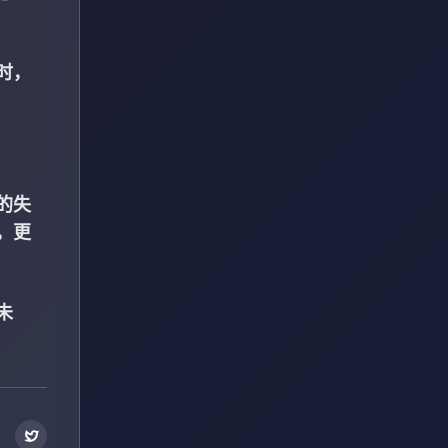
时，
的失
，更
未