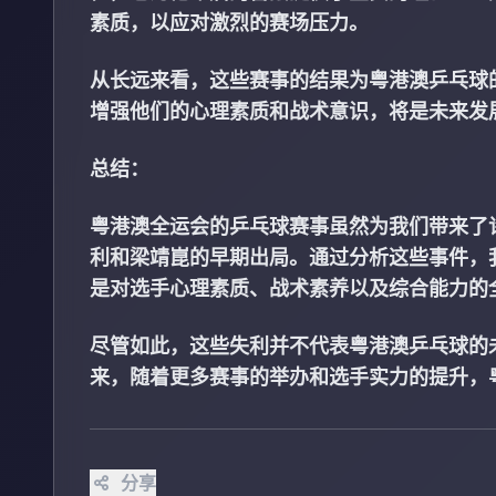
素质，以应对激烈的赛场压力。
从长远来看，这些赛事的结果为粤港澳乒乓球
增强他们的心理素质和战术意识，将是未来发
总结：
粤港澳全运会的乒乓球赛事虽然为我们带来了
利和梁靖崑的早期出局。通过分析这些事件，
是对选手心理素质、战术素养以及综合能力的
尽管如此，这些失利并不代表粤港澳乒乓球的
来，随着更多赛事的举办和选手实力的提升，
分享