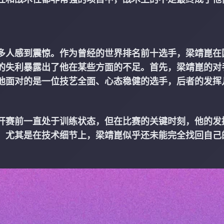
多人感到震惊。作为曾经的世界排名前十选手，梁靖崑在
的失利暴露出了他在某些方面的不足。首先，梁靖崑的对
他面对的是一位技艺全面、心态稳健的选手，后者的发挥
开赛前一直处于训练状态，但在比赛的关键时刻，他的发
，尤其是在技术细节上，梁靖崑似乎还未能完全找回自己