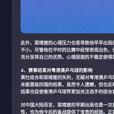
此外，梁靖崑的心理压力也是导致他早早出局
不小。尽管他在平时的比赛中经常表现出色，
充分发挥自己的优势。心理层面的不稳定使得
4、赛事结果对粤港澳乒乓球的影响
黄杜组合和梁靖崑的失利，无疑对粤港澳乒乓
未能晋级四强的结果，虽然令人遗憾，但也反
结果也促使香港乒乓球界更加关注选手的综合
对中国大陆而言，梁靖崑的早期出局也是一次
性，也为他今后的备战提供了宝贵的经验。正