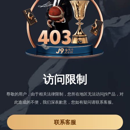
访问限制
尊敬的用户，由于相关法律限制，您所在地区无法访问J9产品，对
此造成的不便，我们深表歉意，您如有疑问请联系客服。
联系客服